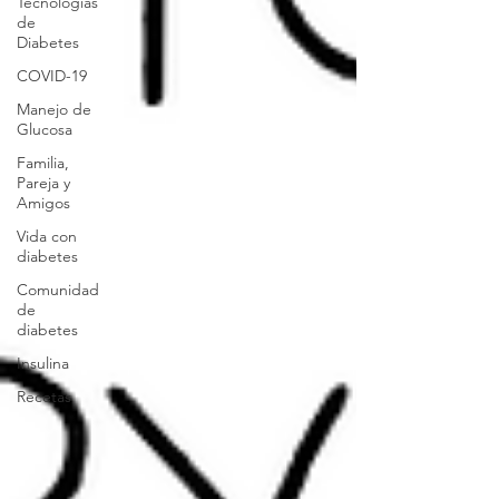
Tecnologías
de
Diabetes
COVID-19
Manejo de
Glucosa
Familia,
Pareja y
Amigos
Vida con
diabetes
Comunidad
de
diabetes
Insulina
Recetas