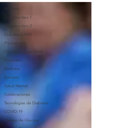
All Posts
Diabetes tipo 1
Diabetes tipo 2
Diabetes LADA
Prediabetes
Diabetes Gestacional
Nutrición
Wellness
Ejercicio
Salud Mental
Celebraciones
Tecnologías de Diabetes
COVID-19
Manejo de Glucosa