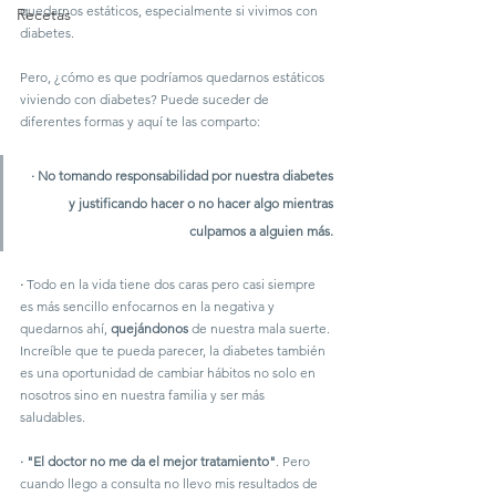
quedarnos estáticos, especialmente si vivimos con 
Recetas
diabetes.
Pero, ¿cómo es que podríamos quedarnos estáticos 
viviendo con diabetes? Puede suceder de 
diferentes formas y aquí te las comparto:
· 
No tomando 
responsabilidad
 por nuestra diabetes 
y justificando hacer o no hacer algo mientras 
culpamos a alguien más. 
·
 Todo en la vida tiene dos caras pero casi siempre 
es más sencillo enfocarnos en la negativa y 
quedarnos ahí, 
quejándonos
 de nuestra mala suerte. 
Increíble que te pueda parecer, la diabetes también 
es una oportunidad de cambiar hábitos no solo en 
nosotros sino en nuestra familia y ser más 
saludables. 
· "El doctor no me da el mejor tratamiento"
. Pero 
cuando llego a consulta no llevo mis resultados de 