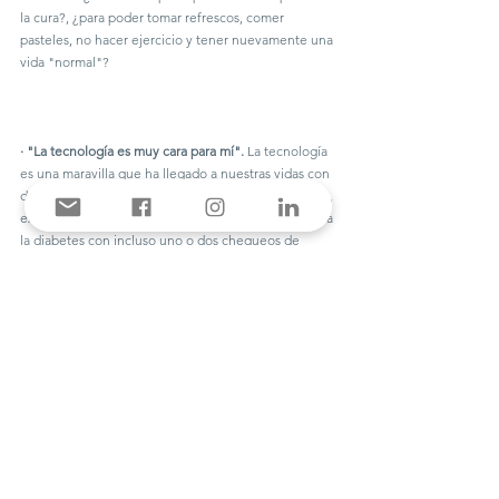
la cura?, ¿para poder tomar refrescos, comer 
pasteles, no hacer ejercicio y tener nuevamente una 
vida "normal"?
·
"La tecnología es muy cara para mí".
 La tecnología 
es una maravilla que ha llegado a nuestras vidas con 
diabetes, pero, ¿es obligatoriamente necesaria?. No, 
existen formas de lograr manejar de la mejor manera 
la diabetes con incluso uno o dos chequeos de 
glucosa al día. La clave: "educación en diabetes". Y 
sí, aún si se tiene acceso a la tecnología si no hay 
educación en diabetes lo más seguro es que no le 
sacaremos el jugo que podríamos sacarle e incluso 
podría ser más frustrante. 
Y podemos continuar. En realidad, creo que cada 
uno, muy en el fondo sabemos qué ideas, creencias 
y pretextos tenemos para quedarnos estáticos y es 
que en ocasiones es muy cómodo porque, 
aceptémoslo, el no hacernos responsables de 