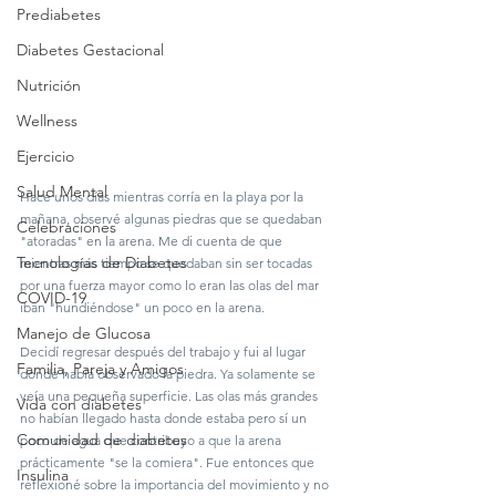
Prediabetes
Diabetes Gestacional
Nutrición
Wellness
Ejercicio
Salud Mental
Hace unos días mientras corría en la playa por la 
mañana, observé algunas piedras que se quedaban 
Celebraciones
"atoradas" en la arena. Me di cuenta de que 
Tecnologías de Diabetes
mientras más tiempo se quedaban sin ser tocadas 
por una fuerza mayor como lo eran las olas del mar 
COVID-19
iban "hundiéndose" un poco en la arena. 
Manejo de Glucosa
Decidí regresar después del trabajo y fui al lugar 
Familia, Pareja y Amigos
donde había observado la piedra. Ya solamente se 
veía una pequeña superficie. Las olas más grandes 
Vida con diabetes
no habían llegado hasta donde estaba pero sí un 
Comunidad de diabetes
poco de agua que contribuyo a que la arena 
prácticamente "se la comiera". Fue entonces que 
Insulina
reflexioné sobre la importancia del movimiento y no 