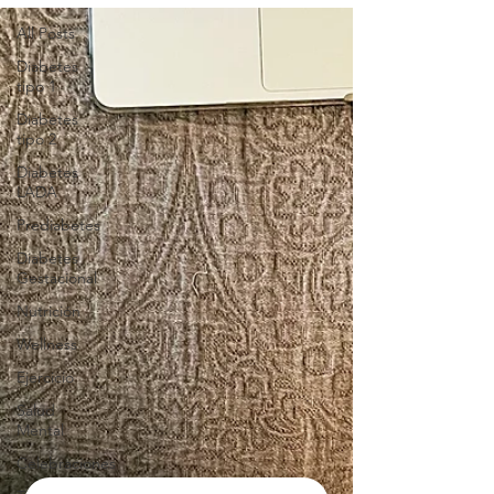
All Posts
Diabetes
tipo 1
Diabetes
tipo 2
Diabetes
LADA
Prediabetes
Diabetes
Gestacional
Nutrición
Wellness
Ejercicio
Salud
Mental
Celebraciones